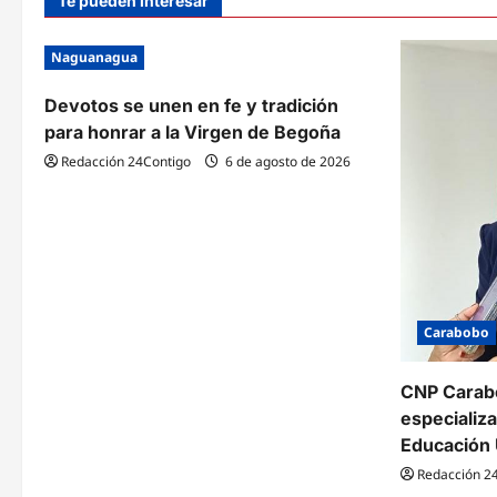
Te pueden interesar
ruta
más
Valencia
de
–
270
Bogotá
turis
Naguanagua
pola
Devotos se unen en fe y tradición
para honrar a la Virgen de Begoña
Redacción 24Contigo
6 de agosto de 2026
Carabobo
CNP Carabo
especializ
Educación 
Redacción 2