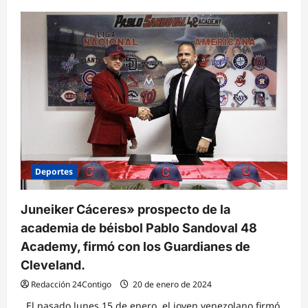
sobre
Vergara
Textil
presente
en
París
con
los
Juegos
Olímpicos
2024
Deportes
Juneiker Cáceres» prospecto de la
academia de béisbol Pablo Sandoval 48
Academy, firmó con los Guardianes de
Cleveland.
Redacción 24Contigo
20 de enero de 2024
El pasado lunes 15 de enero, el joven venezolano firmó