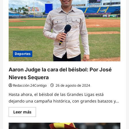
a
0
por
las
Eliminatorias
para
el
Mundial
2026
Deportes
Aaron Judge la cara del béisbol: Por José
Nieves Sequera
Redacción 24Contigo
26 de agosto de 2024
Hasta ahora, el béisbol de las Grandes Ligas está
dejando una campaña histórica, con grandes batazos y...
Lee
Leer más
más
sobre
Aaron
Judge