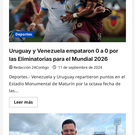
del
Hotel
Manantial
Valencia
Deportes
Uruguay y Venezuela empataron 0 a 0 por
las Eliminatorias para el Mundial 2026
Redacción 24Contigo
11 de septiembre de 2024
Deportes.- Venezuela y Uruguay repartieron puntos en el
Estadio Monumental de Maturín por la octava fecha de
las...
Lee
Leer más
más
sobre
Uruguay
y
Venezuela
empataron
0