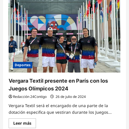
el
apuñalamiento
al
padre
de
Lamine
Yamal
en
España
Deportes
Vergara Textil presente en París con los
Juegos Olímpicos 2024
Redacción 24Contigo
26 de julio de 2024
Vergara Textil será el encargado de una parte de la
dotación especifica que vestiran durante los Juegos...
Lee
Leer más
más