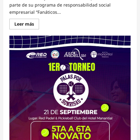
parte de su programa de responsabilidad social
empresarial “Fanáticos...
Lee
Leer más
más
sobre
Tiendas
Macuto
promueve
el
buen
comportamiento
de
la
fanaticada
del
Caracas
FC