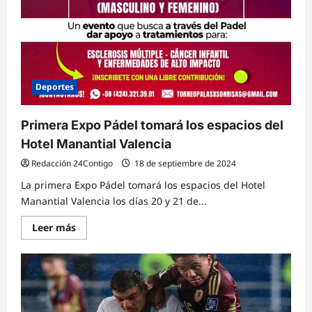
Deportes
Primera Expo Pádel tomará los espacios del
Hotel Manantial Valencia
Redacción 24Contigo
18 de septiembre de 2024
La primera Expo Pádel tomará los espacios del Hotel
Manantial Valencia los días 20 y 21 de...
Lee
Leer más
más
sobre
Primera
Expo
Pádel
tomará
los
espacios