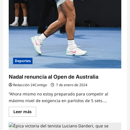
Deportes
Nadal renuncia al Open de Australia
Redacción 24Contigo
7 de enero de 2024
“Ahora mismo no estoy preparado para competir al
máximo nivel de exigencia en partidos de 5 sets....
Lee
Leer más
más
sobre
Nadal
renuncia