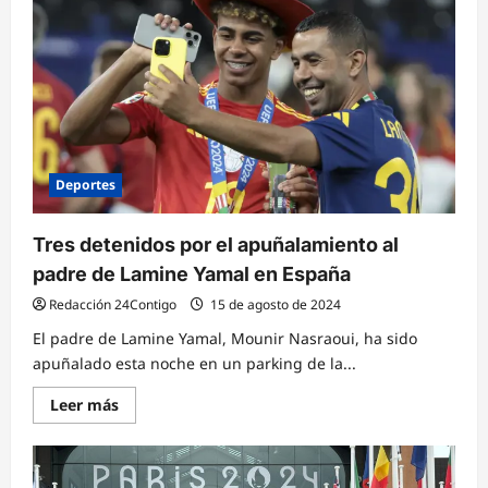
la
cara
del
béisbol:
Por
José
Nieves
Sequera
Deportes
Tres detenidos por el apuñalamiento al
padre de Lamine Yamal en España
Redacción 24Contigo
15 de agosto de 2024
El padre de Lamine Yamal, Mounir Nasraoui, ha sido
apuñalado esta noche en un parking de la...
Lee
Leer más
más
sobre
Tres
detenidos
por