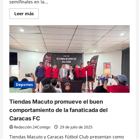
semifinales en la...
Lee
Leer más
más
sobre
Secasports
de
Venezuela
en
su
Categoría
Sub-
16fem
Clasificó
a
las
Semifinales
en
la
Deportes
Fiesta
Conmebol
Evolución
2025
Tiendas Macuto promueve el buen
comportamiento de la fanaticada del
Caracas FC
Redacción 24Contigo
29 de julio de 2025
Tiendas Macuto y Caracas Fútbol Club presentan como