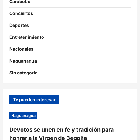
Carabobo
tercera
edición
del
Conciertos
Drácula
Open
Deportes
Entretenimiento
Nacionales
Naguanagua
Sin categoría
Te pueden interesar
Naguanagua
Devotos se unen en fe y tradición para
honrar a la Virgen de Begoña