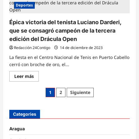
al
Deportes
Open
de
Australia
Épica victoria del tenista Luciano Darderi,
que se consagró campeón de la tercera
edición del Drácula Open
Redacción 24Contigo
14 de diciembre de 2023
La fiesta en el Centro Nacional de Tenis en Puerto Cabello
cerró con broche de oro, el...
Lee
Leer más
más
sobre
Épica
Paginación
1
2
Siguiente
victoria
del
de
tenista
Luciano
Darderi,
entradas
Categories
que
se
consagró
campeón
Aragua
de
la