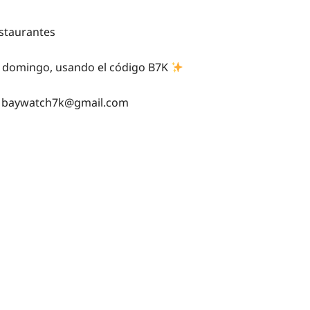
staurantes
ía domingo, usando el código B7K
o
baywatch7k@gmail.com