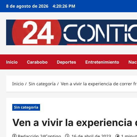
Ir
8 de agosto de 2026
4:20:26 PM
al
contenido
Inicio
Carabobo
Deportes
Entretenimiento
Nac
Inicio
Sin categoría
Ven a vivir la experiencia de correr f
Sin categoría
Ven a vivir la experiencia 
Redacción 24Contigo
16 de abril de 2023
1 minut