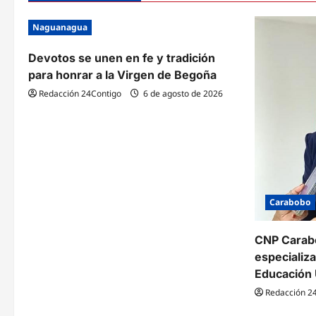
d
Naguanagua
a
Devotos se unen en fe y tradición
s
para honrar a la Virgen de Begoña
Redacción 24Contigo
6 de agosto de 2026
Carabobo
CNP Carabo
especializ
Educación 
Redacción 2