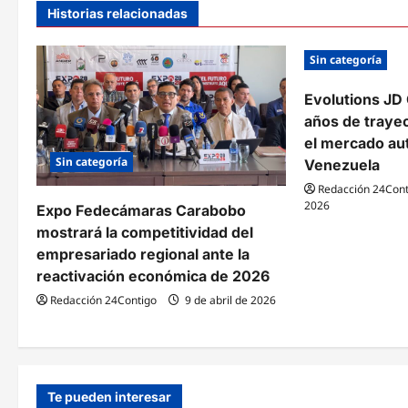
g
Historias relacionadas
a
Sin categoría
c
Evolutions JD 
i
años de traye
ó
el mercado au
Sin categoría
Venezuela
n
Redacción 24Cont
d
2026
Expo Fedecámaras Carabobo
mostrará la competitividad del
e
empresariado regional ante la
e
reactivación económica de 2026
n
Redacción 24Contigo
9 de abril de 2026
t
r
Te pueden interesar
a