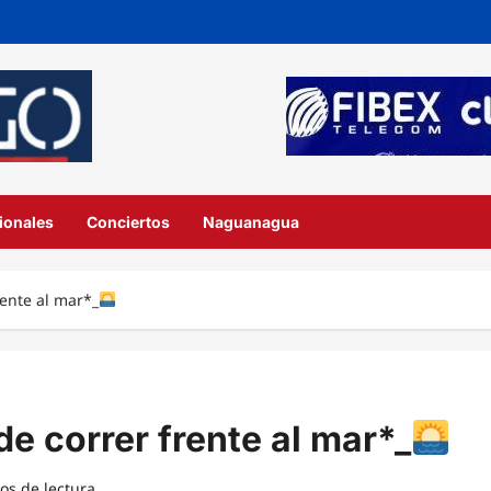
ionales
Conciertos
Naguanagua
rente al mar*_
de correr frente al mar*_
os de lectura