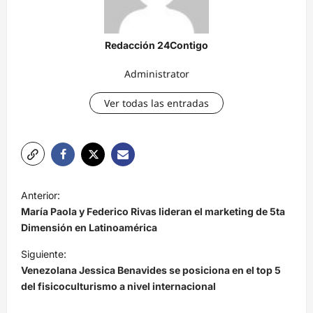
Redacción 24Contigo
Administrator
Ver todas las entradas
N
Anterior:
a
María Paola y Federico Rivas lideran el marketing de 5ta
v
Dimensión en Latinoamérica
e
Siguiente:
Venezolana Jessica Benavides se posiciona en el top 5
g
del fisicoculturismo a nivel internacional
a