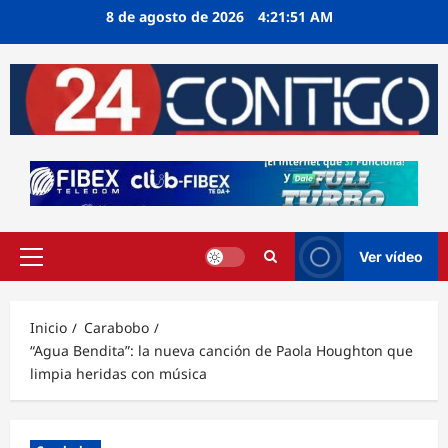
Ir
8 de agosto de 2026
4:21:51 AM
al
contenido
Ver vídeo
Menú
principal
Inicio
Carabobo
“Agua Bendita”: la nueva canción de Paola Houghton que
limpia heridas con música