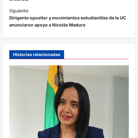
e
Siguiente:
g
Dirigente opositor y movimientos estudiantiles de la UC
a
anunciaron apoyo a Nicolás Maduro
c
i
ó
Historias relacionadas
n
d
e
e
n
t
r
a
d