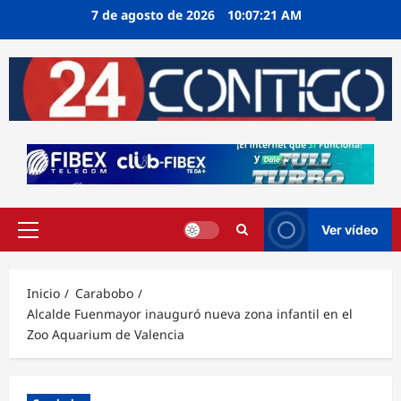
Ir
7 de agosto de 2026
10:07:21 AM
al
contenido
Ver vídeo
Menú
principal
Inicio
Carabobo
Alcalde Fuenmayor inauguró nueva zona infantil en el
Zoo Aquarium de Valencia