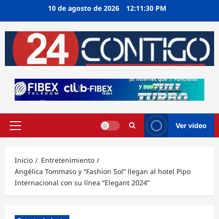
Ir
10 de agosto de 2026
12:11:30 PM
al
contenido
Ver vídeo
Menú
principal
Inicio
Entretenimiento
Angélica Tommaso y “Fashion Sol” llegan al hotel Pipo
Internacional con su línea “Elegant 2024”