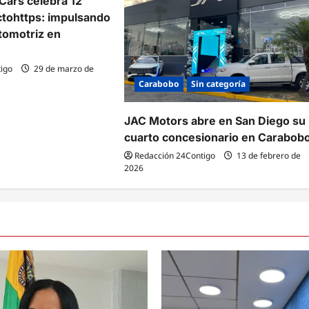
Cars celebra 12
ctohttps: impulsando
tomotriz en
igo
29 de marzo de
Carabobo
Sin categoría
JAC Motors abre en San Diego su
cuarto concesionario en Carabob
Redacción 24Contigo
13 de febrero de
2026