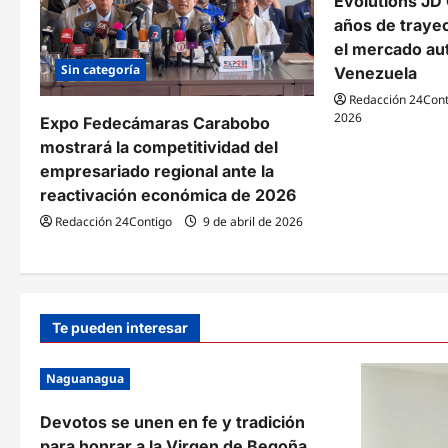
Evolutions JD 
n
años de traye
el mercado au
d
Sin categoría
Venezuela
e
Redacción 24Cont
2026
Expo Fedecámaras Carabobo
e
mostrará la competitividad del
n
empresariado regional ante la
reactivación económica de 2026
t
Redacción 24Contigo
9 de abril de 2026
r
a
d
Te pueden interesar
a
Naguanagua
s
Devotos se unen en fe y tradición
para honrar a la Virgen de Begoña