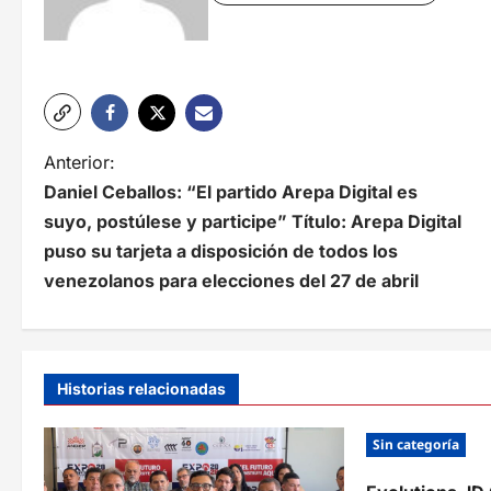
N
Anterior:
Daniel Ceballos: “El partido Arepa Digital es
a
suyo, postúlese y participe” Título: Arepa Digital
v
puso su tarjeta a disposición de todos los
e
venezolanos para elecciones del 27 de abril
g
a
Historias relacionadas
c
i
Sin categoría
ó