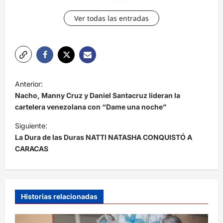
Ver todas las entradas
N
Anterior:
a
Nacho, Manny Cruz y Daniel Santacruz lideran la
v
cartelera venezolana con “Dame una noche”
e
Siguiente:
La Dura de las Duras NATTI NATASHA CONQUISTÓ A
g
CARACAS
a
c
i
Historias relacionadas
ó
n