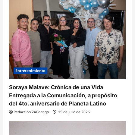
d
e
e
n
t
r
a
d
Entretenimiento
a
Soraya Malave: Crónica de una Vida
s
Entregada a la Comunicación, a propósito
del 4to. aniversario de Planeta Latino
Redacción 24Contigo
15 de julio de 2026