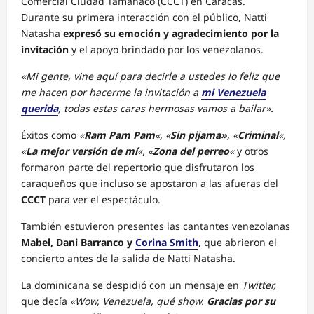
Comercial Ciudad Tamanaco (CCCT) en Caracas.
Durante su primera interacción con el público,
Natti
Natasha
expresó su emoción y agradecimiento por la
invitación
y el apoyo brindado por los venezolanos.
«Mi gente, vine aquí para decirle a ustedes lo feliz que
me hacen por hacerme la invitación a
mi Venezuela
querida
, todas estas caras hermosas vamos a bailar».
Éxitos como
«
Ram Pam Pam
«, «
Sin pijama»
, «
Criminal
«,
«
La mejor versión de mí
«, «
Zona del perreo
«
y otros
formaron parte del repertorio que disfrutaron los
caraqueños que incluso se apostaron a las afueras del
CCCT
para ver el espectáculo.
También estuvieron presentes las cantantes venezolanas
Mabel, Dani Barranco y
Corina Smith
, que abrieron el
concierto antes de la salida de
Natti
Natasha
.
La dominicana se despidió con un mensaje en
Twitter,
que decía
«Wow, Venezuela, qué show.
Gracias por su