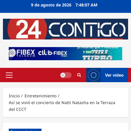
Ir
9 de agosto de 2026
7:48:08 AM
al
contenido
Ver vídeo
Menú
principal
Inicio
Entretenimiento
Así se vivió el concierto de Natti Natasha en la Terraza
del CCCT