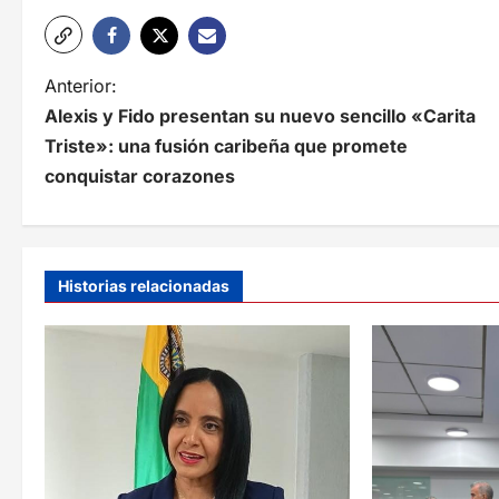
N
Anterior:
Alexis y Fido presentan su nuevo sencillo «Carita
a
Triste»: una fusión caribeña que promete
v
conquistar corazones
e
g
a
Historias relacionadas
c
i
ó
n
d