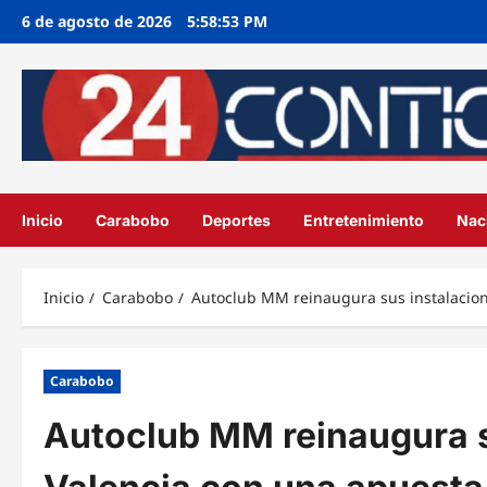
Ir
6 de agosto de 2026
5:58:55 PM
al
contenido
Inicio
Carabobo
Deportes
Entretenimiento
Nac
Inicio
Carabobo
Autoclub MM reinaugura sus instalacione
Carabobo
Autoclub MM reinaugura s