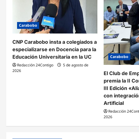
e
e
Carabobo
n
t
CNP Carabobo insta a colegiados a
especializarse en Docencia para la
r
Educación Universitaria en la UC
Carabobo
a
Redacción 24Contigo
5 de agosto de
2026
El Club de Em
d
premia la II Co
a
III Edición «A
con integració
s
Artificial
Redacción 24Cont
2026