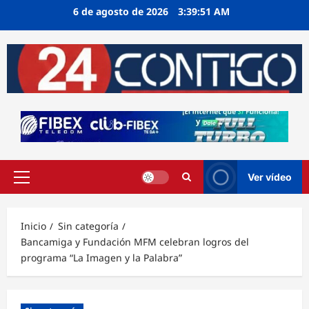
Ir
6 de agosto de 2026
3:39:52 AM
al
contenido
Ver vídeo
Menú
principal
Inicio
Sin categoría
Bancamiga y Fundación MFM celebran logros del
programa “La Imagen y la Palabra”