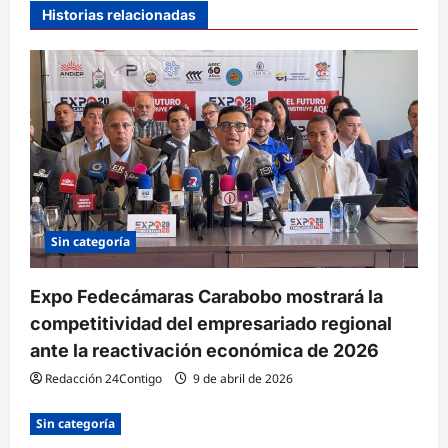
Historias relacionadas
ó
n
d
e
e
n
t
r
Sin categoría
a
Expo Fedecámaras Carabobo mostrará la
d
competitividad del empresariado regional
a
ante la reactivación económica de 2026
s
Redacción 24Contigo
9 de abril de 2026
Sin categoría