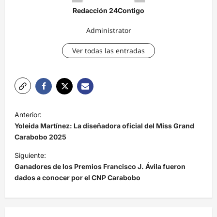
Redacción 24Contigo
Administrator
Ver todas las entradas
N
Anterior:
a
Yoleida Martínez: La diseñadora oficial del Miss Grand
v
Carabobo 2025
e
Siguiente:
Ganadores de los Premios Francisco J. Ávila fueron
g
dados a conocer por el CNP Carabobo
a
c
i