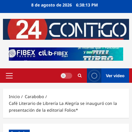
Ir
8 de agosto de 2026
6:38:13 PM
al
contenido
Ver vídeo
Menú
principal
Inicio
Carabobo
Café Literario de Librería La Alegría se inauguró con la
presentación de la editorial Folios*