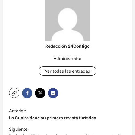
Redacción 24Contigo
Administrator
Ver todas las entradas
N
Anterior:
a
La Guaira tiene su primera revista turística
v
Siguiente: