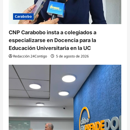
a
s
Carabobo
CNP Carabobo insta a colegiados a
especializarse en Docencia para la
Educación Universitaria en la UC
Redacción 24Contigo
5 de agosto de 2026