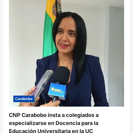
d
e
e
n
t
r
a
d
a
s
Carabobo
CNP Carabobo insta a colegiados a
especializarse en Docencia para la
Educación Universitaria en la UC