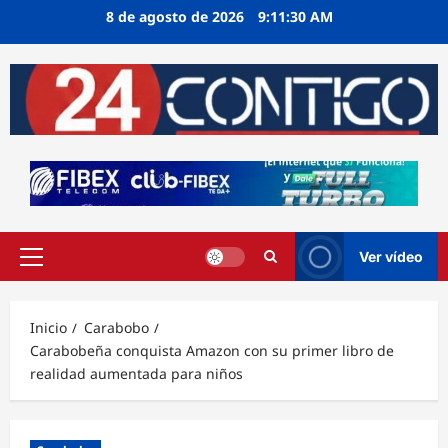
Ir
8 de agosto de 2026
9:11:31 AM
al
contenido
Ver vídeo
Menú
principal
Inicio
Carabobo
Carabobeña conquista Amazon con su primer libro de
realidad aumentada para niños