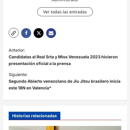
Ver todas las entradas
N
Anterior:
a
Candidatas al Real Srta y Miss Venezuela 2023 hicieron
v
presentación oficial a la prensa
e
Siguiente:
Segundo Abierto venezolano de Jiu Jitsu brasilero inicia
g
este 18N en Valencia*
a
c
i
Historias relacionadas
ó
n