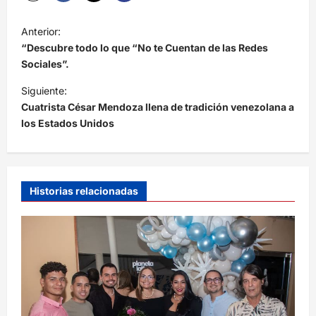
N
Anterior:
a
“Descubre todo lo que “No te Cuentan de las Redes
v
Sociales”.
e
Siguiente:
Cuatrista César Mendoza llena de tradición venezolana a
g
los Estados Unidos
a
c
i
Historias relacionadas
ó
n
d
e
e
n