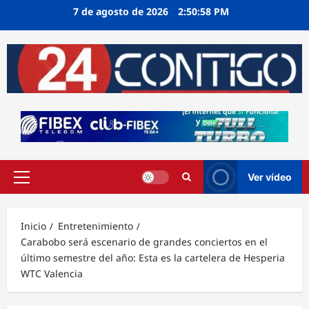
Ir
7 de agosto de 2026
2:50:59 PM
al
contenido
Ver vídeo
Menú
principal
Inicio
Entretenimiento
Carabobo será escenario de grandes conciertos en el
último semestre del año: Esta es la cartelera de Hesperia
WTC Valencia