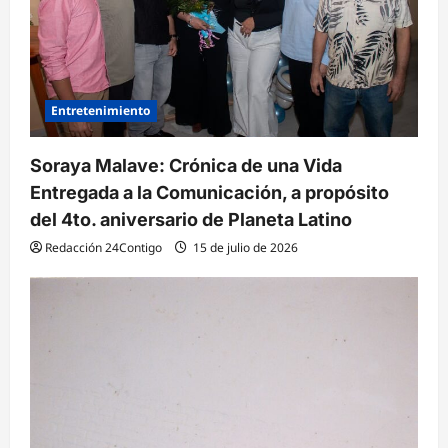
t
r
a
d
Entretenimiento
a
Soraya Malave: Crónica de una Vida
s
Entregada a la Comunicación, a propósito
del 4to. aniversario de Planeta Latino
Redacción 24Contigo
15 de julio de 2026