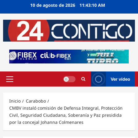
Ir
10 de agosto de 2026
11:43:10 AM
al
contenido
Ver vídeo
Menú
principal
Inicio
Carabobo
CMBV instaló comisión de Defensa Integral, Protección
Civil, Seguridad Ciudadana, Soberanía y Paz presidida
por la concejal Johanna Colmenares