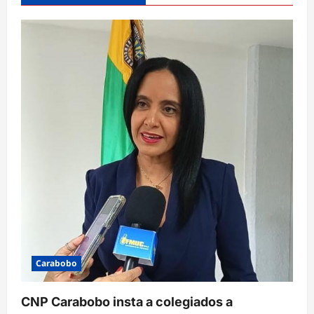
ó
n
d
e
e
n
t
r
a
d
a
s
Carabobo
CNP Carabobo insta a colegiados a