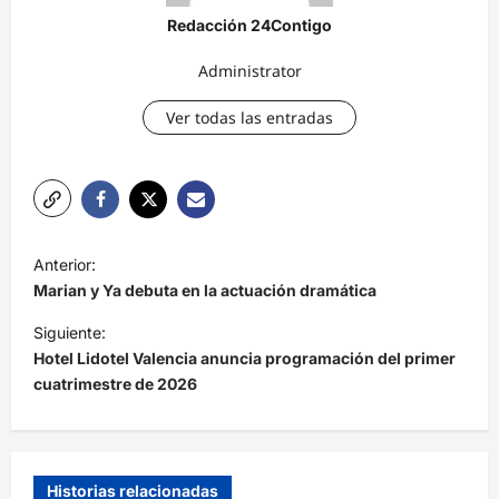
Redacción 24Contigo
Administrator
Ver todas las entradas
N
Anterior:
a
Marian y Ya debuta en la actuación dramática
v
Siguiente:
e
Hotel Lidotel Valencia anuncia programación del primer
cuatrimestre de 2026
g
a
c
i
Historias relacionadas