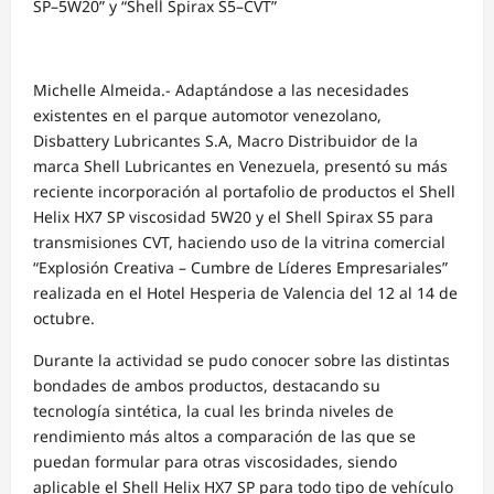
SP
–
5W20”
y
“Shell Spirax S5
–
CVT
”
Michelle Almeida.-
Adaptándose a las necesidades
existentes en el
parque
automot
or
vene
zolano
,
Disbattery Lubricantes S.A, Macro Distribuidor de la
marca Shell Lubricantes en Venezuela, presentó su más
reciente incorporación al portafolio de productos el
Shell
Helix HX7 SP
viscosidad 5W20
y el
Shell Spirax S5
para
transmisiones CVT,
haciendo uso de la vitrina comercial
“Explosión Creativa – Cumbre de Líderes Empresariales”
realizada en el Hotel Hesperia de Valencia del 12 al 14 de
octubre.
Dura
nte
la actividad se pudo conocer
sobre
las
distintas
bondades de ambos productos, destacando su
tecnología sintética, la cual les brinda niveles de
rendimiento más altos a comparación de las que se
puedan formular para otras viscosidades, siendo
aplicable el
Shell Helix HX7 SP
para todo tipo de vehículo