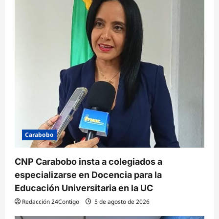
e
e
n
t
r
a
d
a
s
Carabobo
CNP Carabobo insta a colegiados a
especializarse en Docencia para la
Educación Universitaria en la UC
Redacción 24Contigo
5 de agosto de 2026