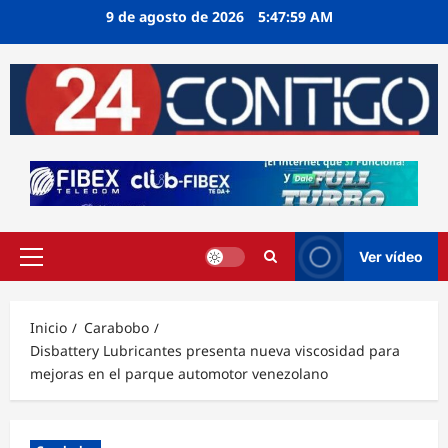
Ir
9 de agosto de 2026
5:48:00 AM
al
contenido
Ver vídeo
Menú
principal
Inicio
Carabobo
Disbattery Lubricantes presenta nueva viscosidad para
mejoras en el parque automotor venezolano