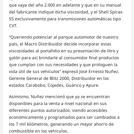
que vaya del año 2.000 en adelante
y q
ue en su man
ual
del fabricante indique dicha viscosidad,
y el
Shell Spirax
S5
exclusivamente para transmisiones automáticas tipo
CVT.
“
Queriendo
potenciar al parque automotor de nuestro
país,
el Macro Distribuidor decide incorporar estas
viscosidades
al portafolio
en su presentación de litro y
galón
para así brindarle al consumidor final
productos
que cumplan
con
sus necesidades y que prologuen
la
vida útil de sus vehículos”
expresó
José Ernesto Nuñez,
Gerente General de Blitz 2000, Distribuidor en los
estados Carabobo, Cojedes, Guárico y Apure.
Asimismo, Nuñez
mencionó
que ya se encuentran
disponibles
para la venta
a nivel nacional en sus
diferentes puntos autorizados, siendo accesibles
económicamente y programados para ser cambiados a
los 7 mil kilómetros
,
generando
un mayor
ahorro de
combustible en los vehículos.