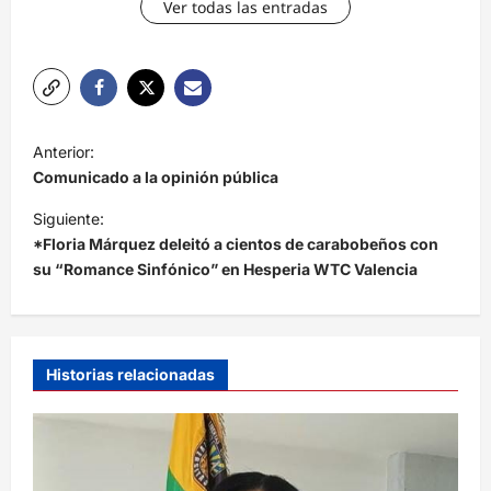
Ver todas las entradas
N
Anterior:
a
Comunicado a la opinión pública
v
Siguiente:
e
*Floria Márquez deleitó a cientos de carabobeños con
su “Romance Sinfónico” en Hesperia WTC Valencia
g
a
c
i
Historias relacionadas
ó
n
d