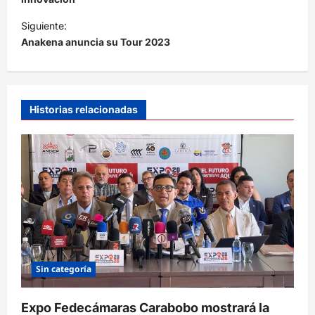
e
Siguiente:
g
Anakena anuncia su Tour 2023
a
c
i
Historias relacionadas
ó
n
d
e
e
n
t
r
Sin categoría
a
Expo Fedecámaras Carabobo mostrará la
d