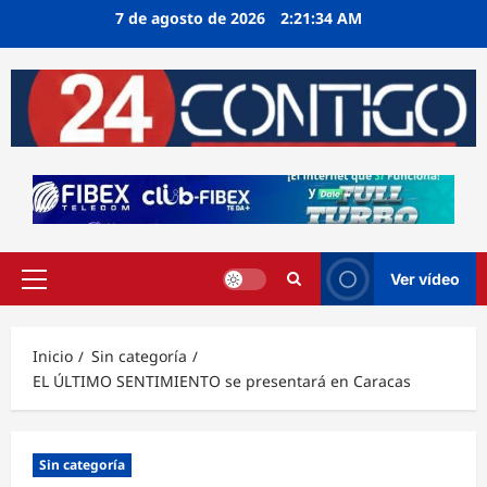
Ir
7 de agosto de 2026
2:21:34 AM
al
contenido
Ver vídeo
Menú
principal
Inicio
Sin categoría
EL ÚLTIMO SENTIMIENTO se presentará en Caracas
Sin categoría