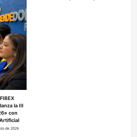
 FIBEX
anza la III
26» con
rtificial
sto de 2026