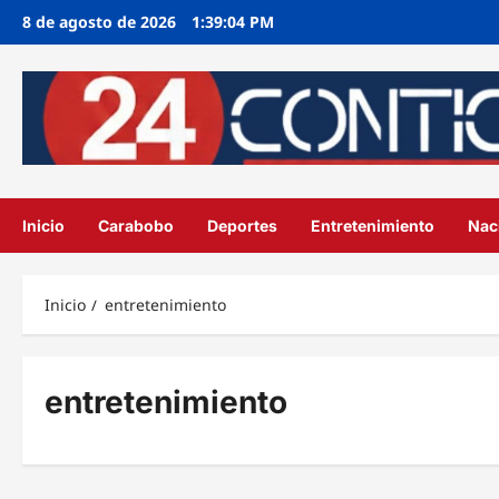
Ir
8 de agosto de 2026
1:39:04 PM
al
contenido
Inicio
Carabobo
Deportes
Entretenimiento
Nac
Inicio
entretenimiento
entretenimiento