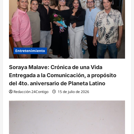
n
t
r
a
d
Entretenimiento
a
s
Soraya Malave: Crónica de una Vida
Entregada a la Comunicación, a propósito
del 4to. aniversario de Planeta Latino
Redacción 24Contigo
15 de julio de 2026