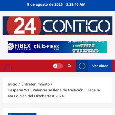
Ir
9 de agosto de 2026
5:29:47 AM
al
contenido
Ver vídeo
Menú
principal
Inicio
Entretenimiento
Hesperia WTC Valencia se llena de tradición: ¡Llega la
4ta Edición del Oktoberfest 2024!