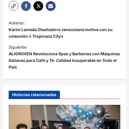
N
Anterior:
a
Karim Lameda Diseñadora venezolana motiva con su
v
colección » Tropicana City»
e
Siguiente:
ALIGROVEN Revoluciona Spas y Barberías con Máquinas
g
Italianas para Café y Té: Calidad Insuperable en Todo el
a
País
c
i
ó
Historias relacionadas
n
d
e
e