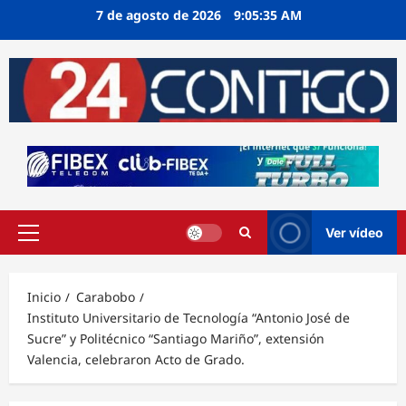
Ir
7 de agosto de 2026
9:05:36 AM
al
contenido
Ver vídeo
Menú
principal
Inicio
Carabobo
Instituto Universitario de Tecnología “Antonio José de
Sucre” y Politécnico “Santiago Mariño”, extensión
Valencia, celebraron Acto de Grado.