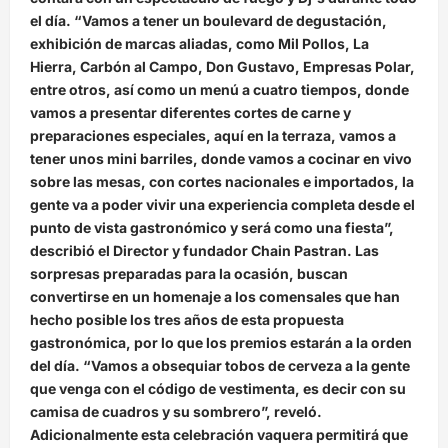
el día. “Vamos a tener un boulevard de degustación,
n
exhibición de marcas aliadas, como Mil Pollos, La
t
Hierra, Carbón al Campo, Don Gustavo, Empresas Polar,
r
entre otros, así como un menú a cuatro tiempos, donde
vamos a presentar diferentes cortes de carne y
a
preparaciones especiales, aquí en la terraza, vamos a
d
tener unos mini barriles, donde vamos a cocinar en vivo
a
sobre las mesas, con cortes nacionales e importados, la
gente va a poder vivir una experiencia completa desde el
s
punto de vista gastronómico y será como una fiesta”,
describió el Director y fundador Chain Pastran. Las
sorpresas preparadas para la ocasión, buscan
convertirse en un homenaje a los comensales que han
hecho posible los tres años de esta propuesta
gastronómica, por lo que los premios estarán a la orden
del día. “Vamos a obsequiar tobos de cerveza a la gente
que venga con el código de vestimenta, es decir con su
camisa de cuadros y su sombrero”, reveló.
Adicionalmente esta celebración vaquera permitirá que