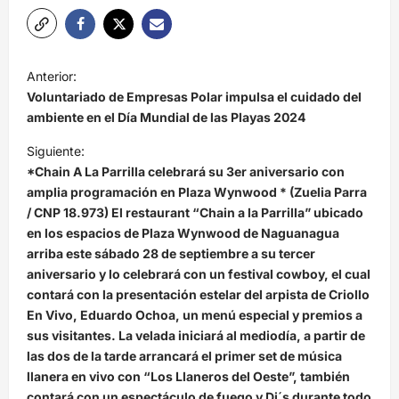
N
Anterior:
a
Voluntariado de Empresas Polar impulsa el cuidado del
v
ambiente en el Día Mundial de las Playas 2024
e
Siguiente:
*Chain A La Parrilla celebrará su 3er aniversario con
g
amplia programación en Plaza Wynwood * (Zuelia Parra
a
/ CNP 18.973) El restaurant “Chain a la Parrilla” ubicado
c
en los espacios de Plaza Wynwood de Naguanagua
arriba este sábado 28 de septiembre a su tercer
i
aniversario y lo celebrará con un festival cowboy, el cual
ó
contará con la presentación estelar del arpista de Criollo
n
En Vivo, Eduardo Ochoa, un menú especial y premios a
sus visitantes. La velada iniciará al mediodía, a partir de
d
las dos de la tarde arrancará el primer set de música
e
llanera en vivo con “Los Llaneros del Oeste”, también
e
contará con un espectáculo de fuego y Dj´s durante todo