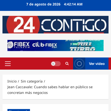
Ir
7 de agosto de 2026
4:42:14 AM
al
contenido
Ver vídeo
Menú
principal
Inicio
Sin categoría
Jean Caccavale: Cuando sabes hablar en público se
concretan más negocios