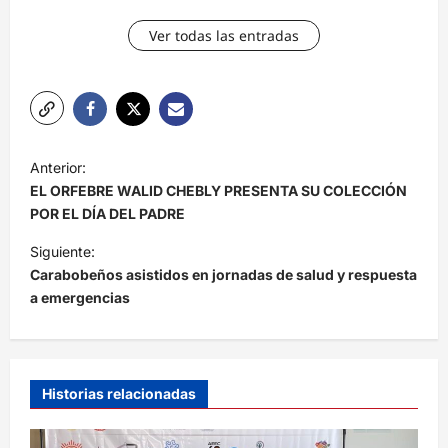
Ver todas las entradas
N
Anterior:
a
EL ORFEBRE WALID CHEBLY PRESENTA SU COLECCIÓN
v
POR EL DÍA DEL PADRE
e
Siguiente:
Carabobeños asistidos en jornadas de salud y respuesta
g
a emergencias
a
c
i
Historias relacionadas
ó
n