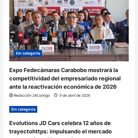
d
e
e
n
t
r
Sin categoría
a
Expo Fedecámaras Carabobo mostrará la
d
competitividad del empresariado regional
a
ante la reactivación económica de 2026
s
Redacción 24Contigo
9 de abril de 2026
Sin categoría
Evolutions JD Cars celebra 12 años de
trayectohttps: impulsando el mercado