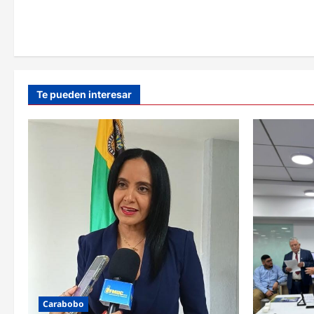
a
s
Te pueden interesar
Carabobo