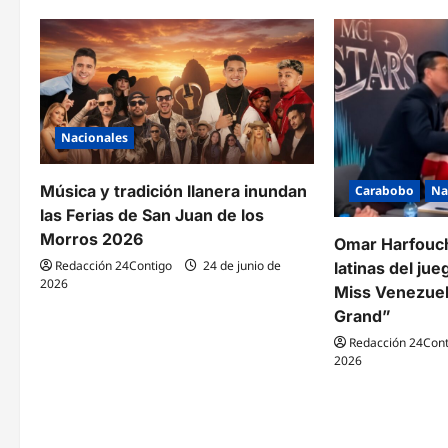
c
i
ó
n
Nacionales
d
Música y tradición llanera inundan
Carabobo
Na
e
las Ferias de San Juan de los
e
Morros 2026
Omar Harfouch
Redacción 24Contigo
24 de junio de
latinas del jue
n
2026
Miss Venezuel
t
Grand”
r
Redacción 24Cont
2026
a
d