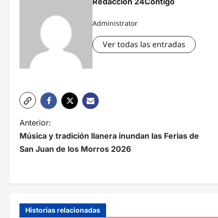
Redacción 24Contigo
Administrator
Ver todas las entradas
N
Anterior:
Música y tradición llanera inundan las Ferias de
a
San Juan de los Morros 2026
v
e
g
a
Historias relacionadas