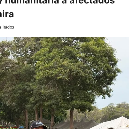
y humanitaria a afectados
aira
s leídos