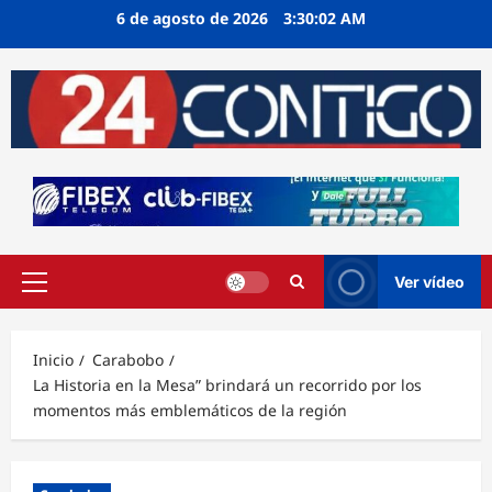
Ir
6 de agosto de 2026
3:30:03 AM
al
contenido
Ver vídeo
Menú
principal
Inicio
Carabobo
La Historia en la Mesa” brindará un recorrido por los
momentos más emblemáticos de la región