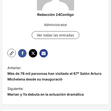
Redacción 24Contigo
Administrator
Ver todas las entradas
N
Anterior:
a
Más de 78 mil personas han visitado el 67º Salón Arturo
v
Michelena desde su inauguració
e
Siguiente:
Marian y Ya debuta en la actuación dramática
g
a
c