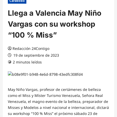
Carabobo
Llega a Valencia May Niño
Vargas con su workshop
“100 % Miss”
Redacción 24Contigo
19 de septiembre de 2023
2 minutos leídos
May Niño Vargas
, profesor de certámenes
de belleza
como
el
Miss y
Míster
Turismo Venezuela
,
Señora Real
Venezuela
, el magno evento de la belleza,
preparador de
M
isses
y
M
ode
los a
nivel
nacional e internacional, dictará
su
workshop
“
100 % Miss
” el próximo sábado 23 de