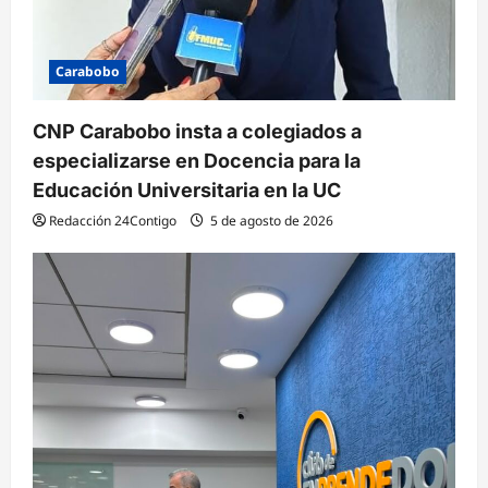
a
s
Carabobo
CNP Carabobo insta a colegiados a
especializarse en Docencia para la
Educación Universitaria en la UC
Redacción 24Contigo
5 de agosto de 2026