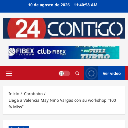
Ir
10 de agosto de 2026
11:40:59 AM
al
contenido
Ver vídeo
Menú
principal
Inicio
Carabobo
Llega a Valencia May Niño Vargas con su workshop “100
% Miss”