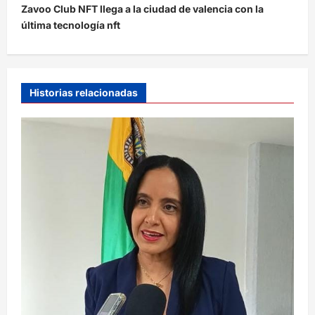
Zavoo Club NFT llega a la ciudad de valencia con la
g
última tecnología nft
a
c
i
Historias relacionadas
ó
n
d
e
e
n
t
r
a
d