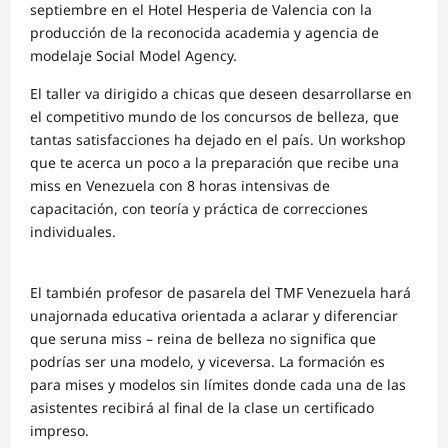
septiembre en el Hotel Hesperia de Valencia
con la
producción de la reconocida academia y agencia de
modelaje
Social Model Agency.
El taller
va dirigido a
chicas
que deseen desarrollarse en
el competitivo mundo de los
concursos
de belleza, que
tantas satisfacciones
ha dejado en el
p
aís. Un workshop
que te acerca un poco a la preparación q
ue recibe una
miss
en Venezuela con 8
horas intensivas de
capac
itación, con teoría y práctica de
correcciones
individuales
.
El también profesor de p
asarela
del
TMF Venezuela
hará
una
jornada
educativa
orientada a aclarar y
diferenciar
que ser
una m
iss
–
reina de belleza
no
significa que
podrías ser una m
odelo, y viceversa.
La formación es
para m
ises y modelos sin límites
donde
cada una de las
asistentes recibirá al final de la clase un certificado
impreso.