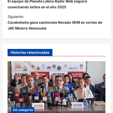
a
El equipo de Planeta Latino Radio Web seguirá
v
cosechando éxitos en el año 2025
e
Siguiente:
Carabobeña gana camioneta Nevado 0KM en sorteo de
g
JAC Motors Venezuela
a
c
i
Historias relacionadas
ó
n
d
e
e
n
t
r
Sin categoría