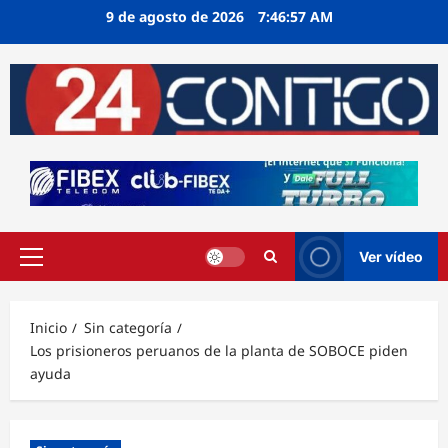
Ir
9 de agosto de 2026
7:46:58 AM
al
contenido
Ver vídeo
Menú
principal
Inicio
Sin categoría
Los prisioneros peruanos de la planta de SOBOCE piden
ayuda