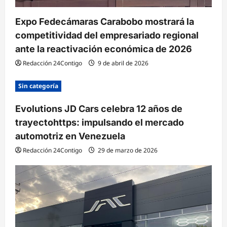
a
Expo Fedecámaras Carabobo mostrará la
d
competitividad del empresariado regional
a
ante la reactivación económica de 2026
s
Redacción 24Contigo
9 de abril de 2026
Sin categoría
Evolutions JD Cars celebra 12 años de
trayectohttps: impulsando el mercado
automotriz en Venezuela
Redacción 24Contigo
29 de marzo de 2026