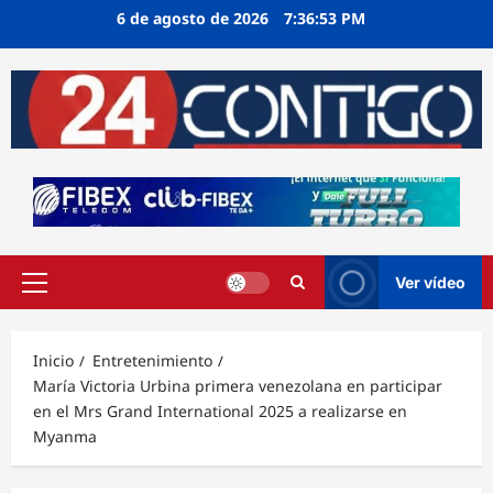
Ir
6 de agosto de 2026
7:36:53 PM
al
contenido
Ver vídeo
Menú
principal
Inicio
Entretenimiento
María Victoria Urbina primera venezolana en participar
en el Mrs Grand International 2025 a realizarse en
Myanma