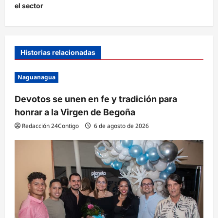
a
el sector
c
i
ó
Historias relacionadas
n
d
Naguanagua
e
Devotos se unen en fe y tradición para
e
honrar a la Virgen de Begoña
n
Redacción 24Contigo
6 de agosto de 2026
t
r
a
d
a
s