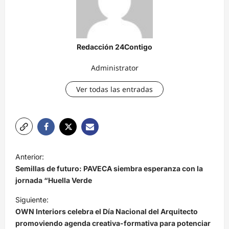
Redacción 24Contigo
Administrator
Ver todas las entradas
N
Anterior:
a
Semillas de futuro: PAVECA siembra esperanza con la
v
jornada “Huella Verde
e
Siguiente:
OWN Interiors celebra el Día Nacional del Arquitecto
g
promoviendo agenda creativa-formativa para potenciar