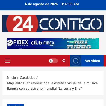
Ir
6 de agosto de 2026
3:37:31 AM
al
contenido
Ver vídeo
Menú
principal
Inicio
Carabobo
Miguelito Díaz revoluciona la estética visual de la música
llanera con su estreno mundial “La Luna y Ella”