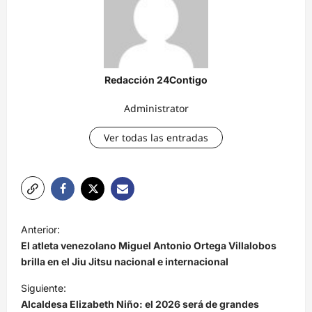
Redacción 24Contigo
Administrator
Ver todas las entradas
N
Anterior:
a
El atleta venezolano Miguel Antonio Ortega Villalobos
v
brilla en el Jiu Jitsu nacional e internacional
e
Siguiente:
Alcaldesa Elizabeth Niño: el 2026 será de grandes
g