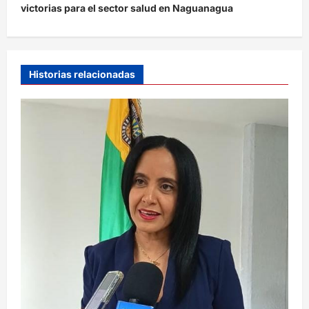
victorias para el sector salud en Naguanagua
a
c
i
Historias relacionadas
ó
n
d
e
e
n
t
r
a
d
a