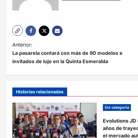
N
Anterior:
La pasarela contará con más de 90 modelos e
a
invitados de lujo en la Quinta Esmeralda
v
e
g
Historias relacionadas
a
Sin categoría
c
Evolutions JD 
i
años de traye
ó
el mercado au