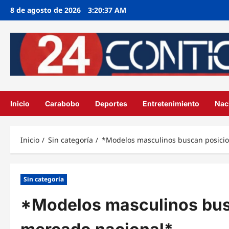
Ir
8 de agosto de 2026
3:20:37 AM
al
contenido
Inicio
Carabobo
Deportes
Entretenimiento
Nac
Inicio
Sin categoría
*Modelos masculinos buscan posicio
Sin categoría
*Modelos masculinos bus