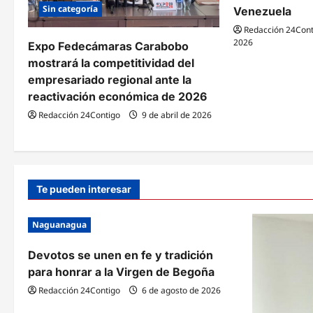
Sin categoría
Venezuela
n
Redacción 24Cont
d
2026
Expo Fedecámaras Carabobo
mostrará la competitividad del
e
empresariado regional ante la
e
reactivación económica de 2026
n
Redacción 24Contigo
9 de abril de 2026
t
r
Te pueden interesar
a
d
Naguanagua
a
Devotos se unen en fe y tradición
s
para honrar a la Virgen de Begoña
Redacción 24Contigo
6 de agosto de 2026