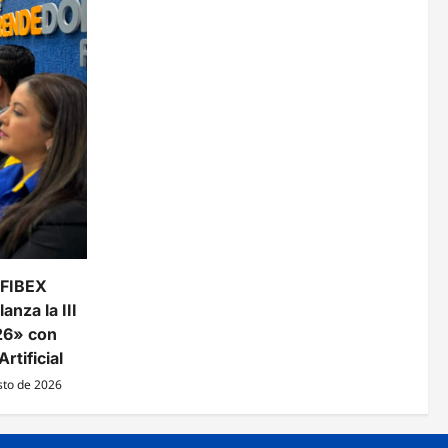
 FIBEX
anza la III
26» con
rtificial
sto de 2026