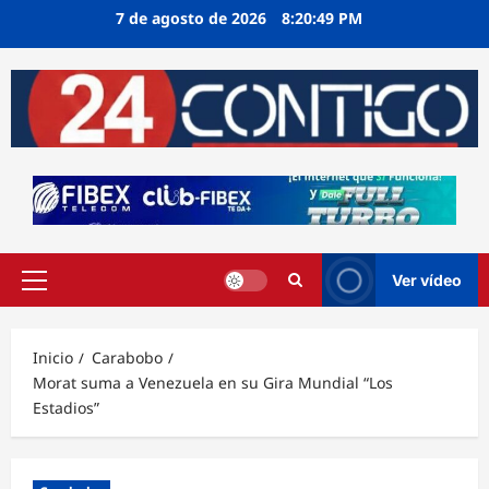
Ir
7 de agosto de 2026
8:20:49 PM
al
contenido
Ver vídeo
Menú
principal
Inicio
Carabobo
Morat suma a Venezuela en su Gira Mundial “Los
Estadios”