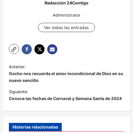
Redacción 24Contigo
Administrator
Ver todas las entradas
N
Anterior:
a
Gocho nos recuerda el amor incondicional de Dios en su
v
nuevo sencillo
e
Siguiente:
Conoce las fechas de Carnaval y Semana Santa de 2024
g
a
c
i
Historias relacionadas