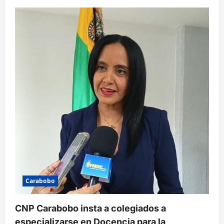
ó
n
d
e
e
n
t
r
a
d
a
s
Carabobo
CNP Carabobo insta a colegiados a
especializarse en Docencia para la