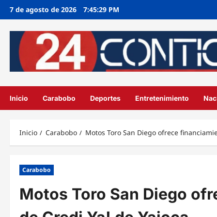
Ir
7 de agosto de 2026
7:45:30 PM
al
contenido
Inicio
Carabobo
Deportes
Entretenimiento
Nac
Inicio
Carabobo
Motos Toro San Diego ofrece financiamie
Carabobo
Motos Toro San Diego ofr