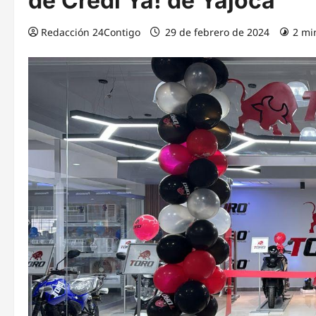
de Credi Ya! de Yajoca
Redacción 24Contigo
29 de febrero de 2024
2 mi