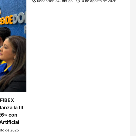
Redacción 24Contigo
4 de agosto de 2026
 FIBEX
anza la III
26» con
rtificial
sto de 2026