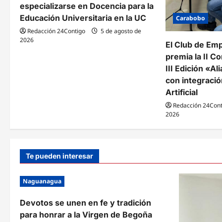
especializarse en Docencia para la
r
Educación Universitaria en la UC
Carabobo
a
Redacción 24Contigo
5 de agosto de
2026
El Club de Em
d
premia la II Co
a
III Edición «A
con integració
s
Artificial
Redacción 24Cont
2026
Te pueden interesar
Naguanagua
Devotos se unen en fe y tradición
para honrar a la Virgen de Begoña