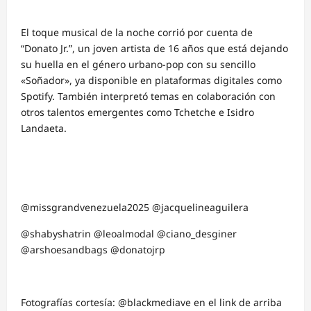
El toque musical de la noche corrió por cuenta de
“Donato Jr.”, un joven artista de 16 años que está dejando
su huella en el género urbano-pop con su sencillo
«Soñador», ya disponible en plataformas digitales como
Spotify. También interpretó temas en colaboración con
otros talentos emergentes como Tchetche e Isidro
Landaeta.
@missgrandvenezuela2025 @jacquelineaguilera
@shabyshatrin @leoalmodal @ciano_desginer
@arshoesandbags @donatojrp
Fotografías cortesía: @blackmediave en el link de arriba