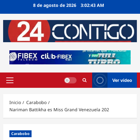
Ir
8 de agosto de 2026
3:02:44 AM
al
contenido
Ver vídeo
Menú
principal
Inicio
Carabobo
Nariman Battikha es Miss Grand Venezuela 202
Carabobo