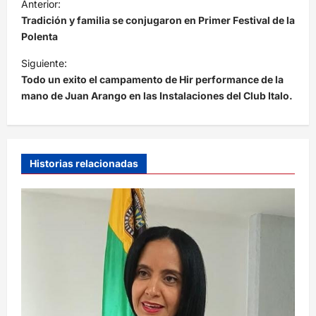
Anterior:
a
Tradición y familia se conjugaron en Primer Festival de la
v
Polenta
e
Siguiente:
Todo un exito el campamento de Hir performance de la
g
mano de Juan Arango en las Instalaciones del Club Italo.
a
c
i
Historias relacionadas
ó
n
d
e
e
n
t