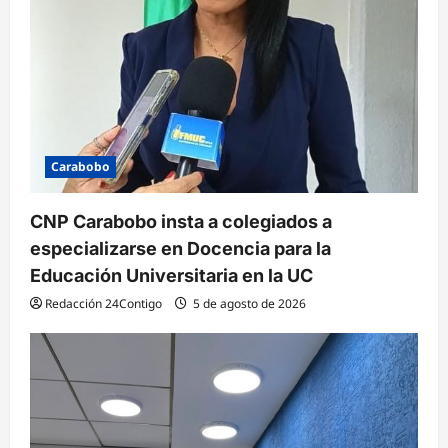
r
a
d
a
s
Carabobo
CNP Carabobo insta a colegiados a
especializarse en Docencia para la
Educación Universitaria en la UC
Redacción 24Contigo
5 de agosto de 2026