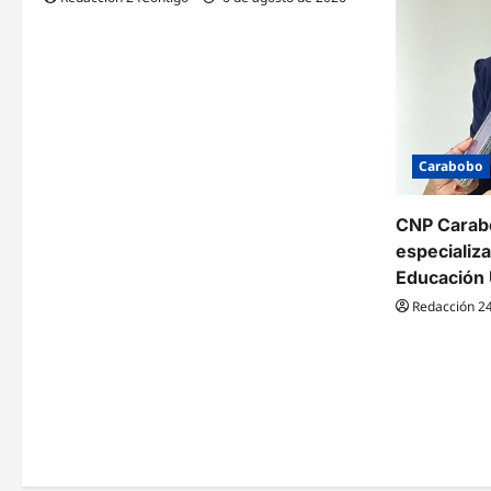
Carabobo
CNP Carabo
especializ
Educación 
Redacción 2