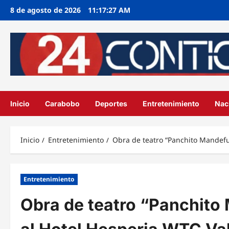
Ir
8 de agosto de 2026
11:17:28 AM
al
contenido
Inicio
Carabobo
Deportes
Entretenimiento
Nac
Inicio
Entretenimiento
Obra de teatro “Panchito Mandefu
Entretenimiento
Obra de teatro “Panchito