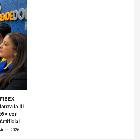
 FIBEX
anza la III
26» con
rtificial
sto de 2026