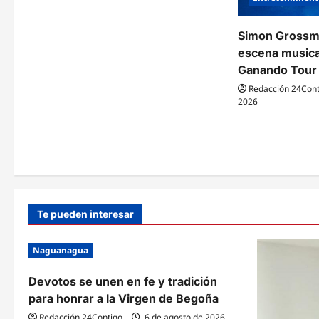
a
d
Simon Grossma
a
escena music
Ganando Tour
s
Redacción 24Cont
2026
Te pueden interesar
Naguanagua
Devotos se unen en fe y tradición
para honrar a la Virgen de Begoña
Redacción 24Contigo
6 de agosto de 2026