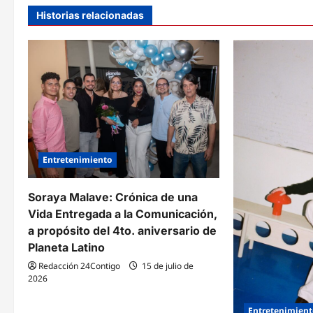
g
Historias relacionadas
a
c
i
ó
n
d
Entretenimiento
e
Soraya Malave: Crónica de una
e
Vida Entregada a la Comunicación,
a propósito del 4to. aniversario de
n
Planeta Latino
t
Redacción 24Contigo
15 de julio de
2026
r
Entretenimien