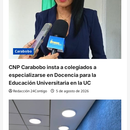
r
a
d
a
s
Carabobo
CNP Carabobo insta a colegiados a
especializarse en Docencia para la
Educación Universitaria en la UC
Redacción 24Contigo
5 de agosto de 2026