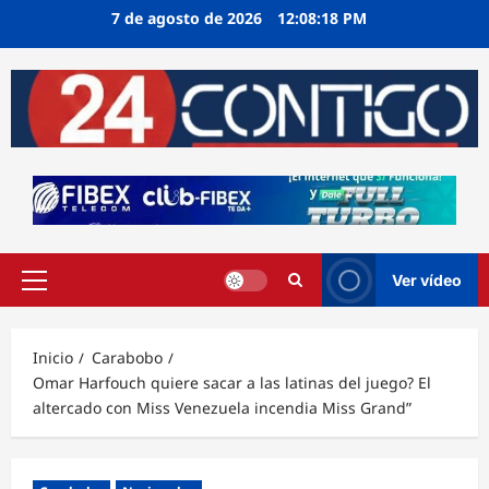
Ir
7 de agosto de 2026
12:08:19 PM
al
contenido
Ver vídeo
Menú
principal
Inicio
Carabobo
Omar Harfouch quiere sacar a las latinas del juego? El
altercado con Miss Venezuela incendia Miss Grand”