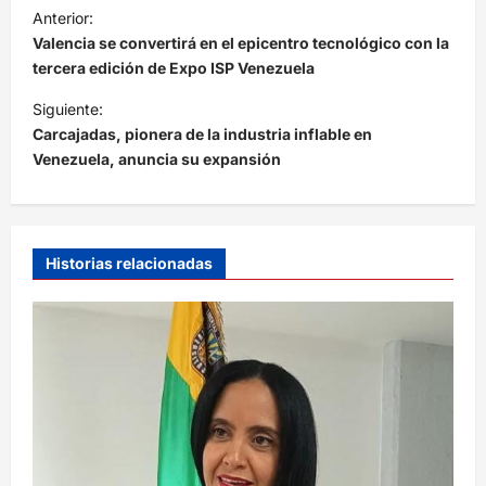
N
Anterior:
a
Valencia se convertirá en el epicentro tecnológico con la
v
tercera edición de Expo ISP Venezuela
e
Siguiente:
Carcajadas, pionera de la industria inflable en
g
Venezuela, anuncia su expansión
a
c
i
Historias relacionadas
ó
n
d
e
e
n
t