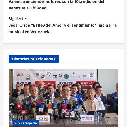
a
Valencia enciende motores con la 16ta edición del
v
Venezuela Off Road
e
Siguiente:
Jessi Uribe “El Rey del Amor y el sentimiento” inicia gira
g
musical en Venezuela
a
c
i
Historias relacionadas
ó
n
d
e
e
n
t
r
Sin categoría