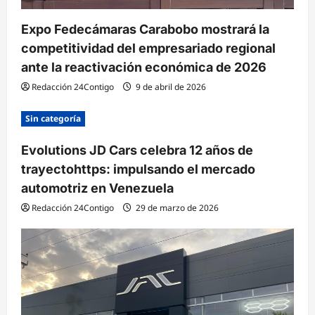
a
Expo Fedecámaras Carabobo mostrará la
d
competitividad del empresariado regional
a
ante la reactivación económica de 2026
s
Redacción 24Contigo
9 de abril de 2026
Sin categoría
Evolutions JD Cars celebra 12 años de
trayectohttps: impulsando el mercado
automotriz en Venezuela
Redacción 24Contigo
29 de marzo de 2026