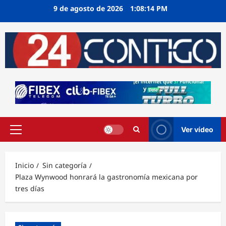
Ir
9 de agosto de 2026
1:08:15 PM
al
contenido
Ver vídeo
Menú
principal
Inicio
Sin categoría
Plaza Wynwood honrará la gastronomía mexicana por
tres días