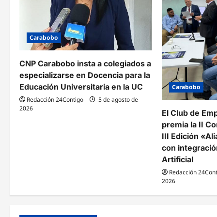
e
e
Carabobo
n
t
CNP Carabobo insta a colegiados a
especializarse en Docencia para la
r
Educación Universitaria en la UC
Carabobo
a
Redacción 24Contigo
5 de agosto de
2026
El Club de Em
d
premia la II Co
a
III Edición «A
con integració
s
Artificial
Redacción 24Cont
2026