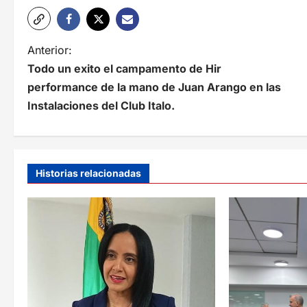
N
Anterior:
Todo un exito el campamento de Hir
a
performance de la mano de Juan Arango en las
v
Instalaciones del Club Italo.
e
g
a
Historias relacionadas
c
i
ó
n
d