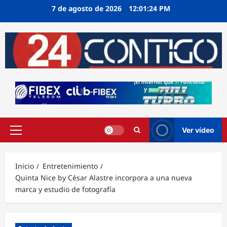
Ir
7 de agosto de 2026
12:01:25 PM
al
contenido
Ver vídeo
Menú
principal
Inicio
Entretenimiento
Quinta Nice by César Alastre incorpora a una nueva
marca y estudio de fotografía