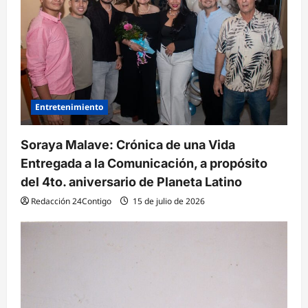
e
n
t
r
a
d
Entretenimiento
a
Soraya Malave: Crónica de una Vida
s
Entregada a la Comunicación, a propósito
del 4to. aniversario de Planeta Latino
Redacción 24Contigo
15 de julio de 2026