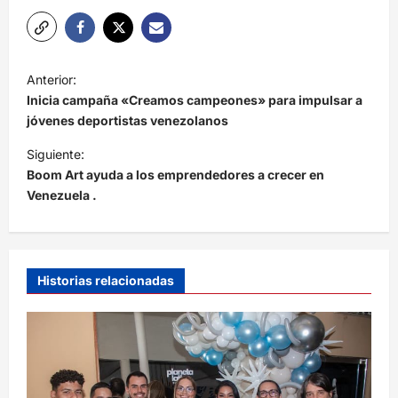
N
Anterior:
a
Inicia campaña «Creamos campeones» para impulsar a
v
jóvenes deportistas venezolanos
e
Siguiente:
Boom Art ayuda a los emprendedores a crecer en
g
Venezuela .
a
c
i
Historias relacionadas
ó
n
d
e