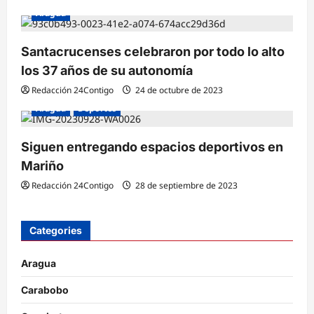
n
Aragua
t
Santacrucenses celebraron por todo lo alto
r
los 37 años de su autonomía
a
Redacción 24Contigo
24 de octubre de 2023
d
Aragua
Deportes
a
s
Siguen entregando espacios deportivos en
Mariño
Redacción 24Contigo
28 de septiembre de 2023
Categories
Aragua
Carabobo