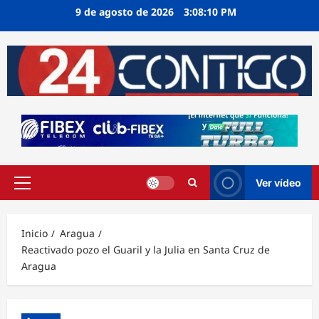
Ir
9 de agosto de 2026
3:08:10 PM
al
contenido
Ver vídeo
Menú
principal
Inicio
Aragua
Reactivado pozo el Guaril y la Julia en Santa Cruz de
Aragua