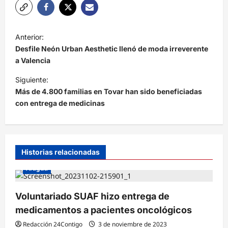
N
Anterior:
a
Desfile Neón Urban Aesthetic llenó de moda irreverente
v
a Valencia
e
Siguiente:
Más de 4.800 familias en Tovar han sido beneficiadas
g
con entrega de medicinas
a
c
i
Historias relacionadas
ó
Aragua
n
d
Voluntariado SUAF hizo entrega de
e
medicamentos a pacientes oncológicos
e
Redacción 24Contigo
3 de noviembre de 2023