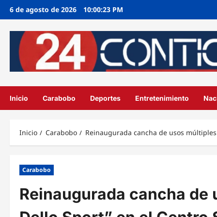
Ir
6 de agosto de 2026
10:00:24 PM
al
contenido
Inicio
Carabobo
Deportes
Entretenimiento
Nac
Inicio
Carabobo
Reinaugurada cancha de usos múltiples “
Carabobo
Reinaugurada cancha de u