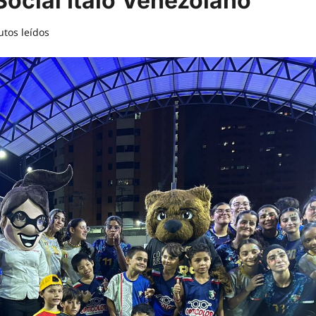
Social Ítalo Venezolano
utos leídos