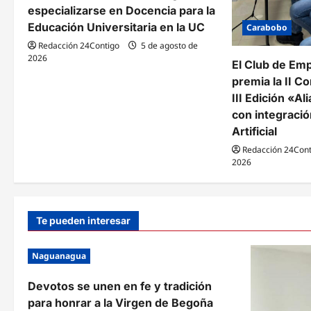
especializarse en Docencia para la
r
Educación Universitaria en la UC
Carabobo
a
Redacción 24Contigo
5 de agosto de
2026
El Club de Em
d
premia la II Co
a
III Edición «A
con integració
s
Artificial
Redacción 24Cont
2026
Te pueden interesar
Naguanagua
Devotos se unen en fe y tradición
para honrar a la Virgen de Begoña