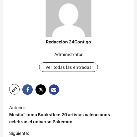
Redacción 24Contigo
Administrator
Ver todas las entradas
N
Anterior:
a
Mesita” toma Booksflea: 20 artistas valencianos
v
celebran el universo Pokémon
e
Siguiente: