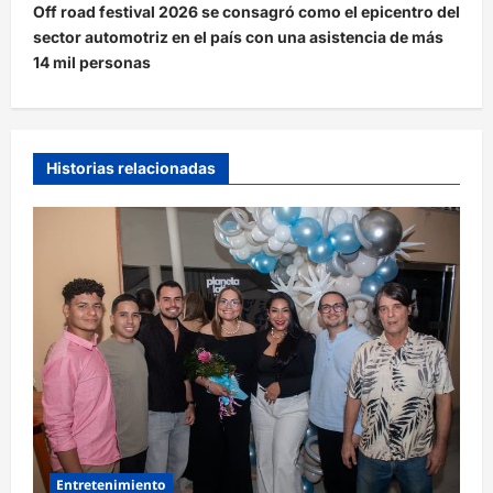
Off road festival 2026 se consagró como el epicentro del
g
sector automotriz en el país con una asistencia de más
a
14 mil personas
c
i
ó
Historias relacionadas
n
d
e
e
n
t
r
a
d
Entretenimiento