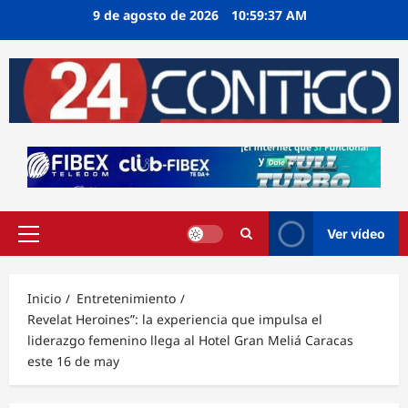
Ir
9 de agosto de 2026
10:59:38 AM
al
contenido
Ver vídeo
Menú
principal
Inicio
Entretenimiento
Revelat Heroines”: la experiencia que impulsa el
liderazgo femenino llega al Hotel Gran Meliá Caracas
este 16 de may