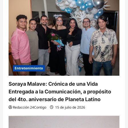
d
e
e
n
t
r
a
d
Entretenimiento
a
Soraya Malave: Crónica de una Vida
s
Entregada a la Comunicación, a propósito
del 4to. aniversario de Planeta Latino
Redacción 24Contigo
15 de julio de 2026