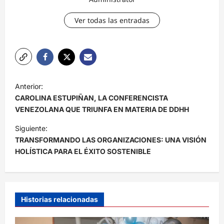
Ver todas las entradas
N
Anterior:
a
CAROLINA ESTUPIÑAN, LA CONFERENCISTA
v
VENEZOLANA QUE TRIUNFA EN MATERIA DE DDHH
e
Siguiente:
TRANSFORMANDO LAS ORGANIZACIONES: UNA VISIÓN
g
HOLÍSTICA PARA EL ÉXITO SOSTENIBLE
a
c
i
Historias relacionadas
ó
n