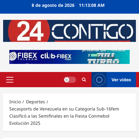
Ir
8 de agosto de 2026
11:13:08 AM
al
contenido
Ver vídeo
Menú
principal
Inicio
Deportes
Secasports de Venezuela en su Categoría Sub-16fem
Clasificó a las Semifinales en la Fiesta Conmebol
Evolución 2025