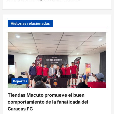
a
c
i
Historias relacionadas
ó
n
d
e
e
n
t
r
Deportes
a
Tiendas Macuto promueve el buen
d
comportamiento de la fanaticada del
a
Caracas FC
s