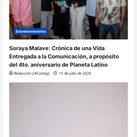
n
t
r
Entretenimiento
a
d
Soraya Malave: Crónica de una Vida
a
Entregada a la Comunicación, a propósito
s
del 4to. aniversario de Planeta Latino
Redacción 24Contigo
15 de julio de 2026