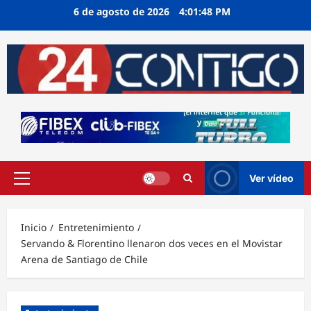
Ir
6 de agosto de 2026
4:01:48 PM
al
contenido
Ver vídeo
Menú
principal
Inicio
Entretenimiento
Servando & Florentino llenaron dos veces en el Movistar
Arena de Santiago de Chile