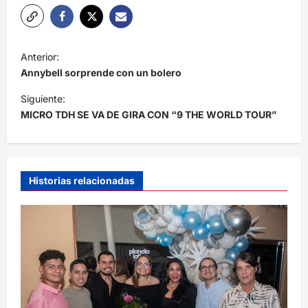
N
Anterior:
a
Annybell sorprende con un bolero
v
Siguiente:
e
MICRO TDH SE VA DE GIRA CON “9 THE WORLD TOUR”
g
a
c
Historias relacionadas
i
ó
n
d
e
e