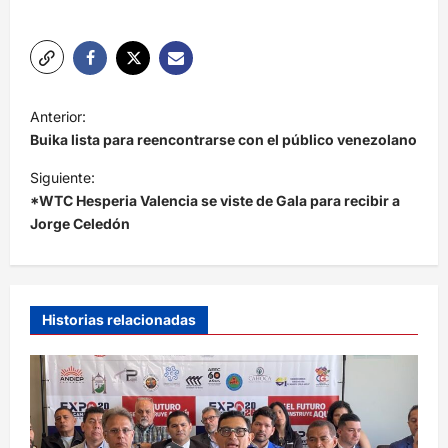
N
Anterior:
a
Buika lista para reencontrarse con el público venezolano
v
Siguiente:
e
*WTC Hesperia Valencia se viste de Gala para recibir a
Jorge Celedón
g
a
c
i
Historias relacionadas
ó
n
d
e