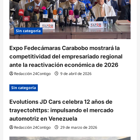
e
n
t
Sin categoría
r
a
Expo Fedecámaras Carabobo mostrará la
competitividad del empresariado regional
d
ante la reactivación económica de 2026
a
Redacción 24Contigo
9 de abril de 2026
s
Sin categoría
Evolutions JD Cars celebra 12 años de
trayectohttps: impulsando el mercado
automotriz en Venezuela
Redacción 24Contigo
29 de marzo de 2026