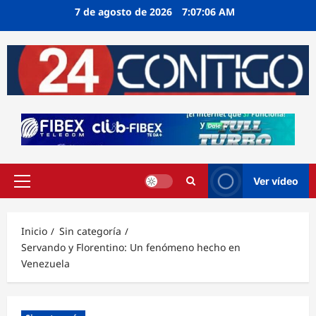
Ir
7 de agosto de 2026
7:07:06 AM
al
contenido
Ver vídeo
Menú
principal
Inicio
Sin categoría
Servando y Florentino: Un fenómeno hecho en
Venezuela