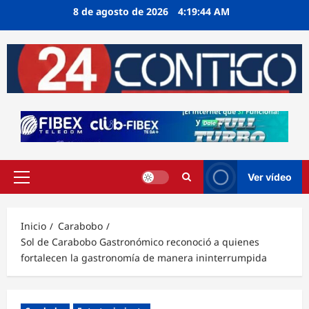
Ir
8 de agosto de 2026
4:19:44 AM
al
contenido
Ver vídeo
Menú
principal
Inicio
Carabobo
Sol de Carabobo Gastronómico reconoció a quienes
fortalecen la gastronomía de manera ininterrumpida