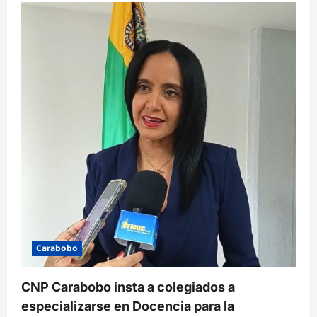
d
e
e
n
t
r
a
d
a
s
Carabobo
CNP Carabobo insta a colegiados a
especializarse en Docencia para la