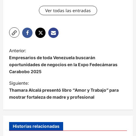
Ver todas las entradas
N
Anterior:
a
Empresarios de toda Venezuela buscarán
v
oportunidades de negocios en la Expo Fedecámaras
Carabobo 2025
e
Siguiente:
g
Thamara Alcalá presentó libro “Amor y Trabajo” para
a
mostrar fortaleza de madre y profesional
c
i
ó
Historias relacionadas
n