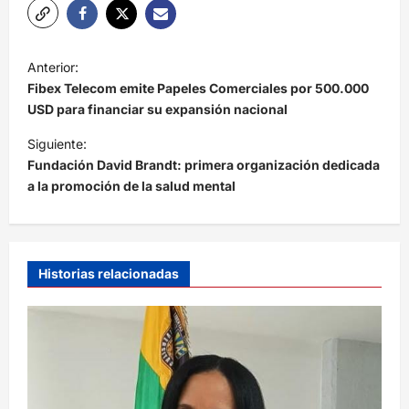
N
Anterior:
a
Fibex Telecom emite Papeles Comerciales por 500.000
v
USD para financiar su expansión nacional
e
Siguiente:
Fundación David Brandt: primera organización dedicada
g
a la promoción de la salud mental
a
c
i
Historias relacionadas
ó
n
d
e
e