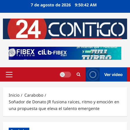
Ir
7 de agosto de 2026
9:50:43 AM
al
contenido
Ver vídeo
Menú
principal
Inicio
Carabobo
Soñador de Donato JR fusiona raíces, ritmo y emoción en
una propuesta que eleva el talento emergente