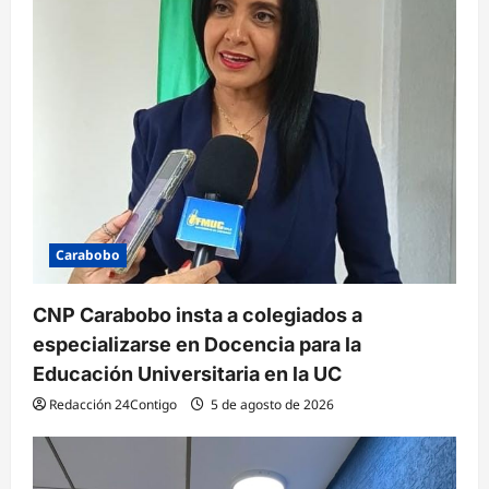
n
t
r
a
d
a
s
Carabobo
CNP Carabobo insta a colegiados a
especializarse en Docencia para la
Educación Universitaria en la UC
Redacción 24Contigo
5 de agosto de 2026