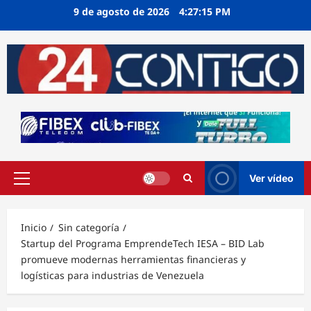
Ir
9 de agosto de 2026
4:27:16 PM
al
contenido
Ver vídeo
Menú
principal
Inicio
Sin categoría
Startup del Programa EmprendeTech IESA – BID Lab
promueve modernas herramientas financieras y
logísticas para industrias de Venezuela