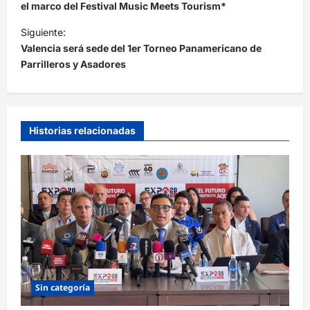
v
el marco del Festival Music Meets Tourism*
e
Siguiente:
Valencia será sede del 1er Torneo Panamericano de
g
Parrilleros y Asadores
a
c
i
Historias relacionadas
ó
n
d
e
e
n
t
r
Sin categoría
a