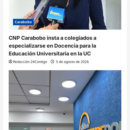
d
a
s
Carabobo
CNP Carabobo insta a colegiados a
especializarse en Docencia para la
Educación Universitaria en la UC
Redacción 24Contigo
5 de agosto de 2026