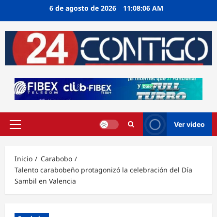
Ir
6 de agosto de 2026
11:08:07 AM
al
contenido
Ver vídeo
Menú
principal
Inicio
Carabobo
Talento carabobeño protagonizó la celebración del Día
Sambil en Valencia