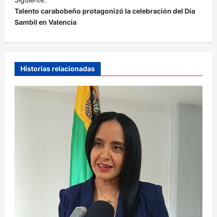
e
Talento carabobeño protagonizó la celebración del Día
Sambil en Valencia
g
a
c
i
Historias relacionadas
ó
n
d
e
e
n
t
r
a