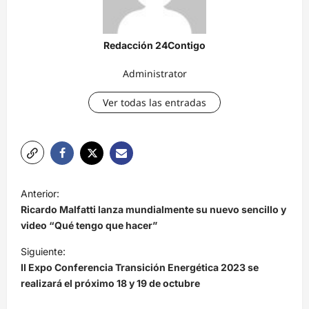
Redacción 24Contigo
Administrator
Ver todas las entradas
N
Anterior:
a
Ricardo Malfatti lanza mundialmente su nuevo sencillo y
v
video “Qué tengo que hacer”
e
Siguiente:
II Expo Conferencia Transición Energética 2023 se
g
realizará el próximo 18 y 19 de octubre
a