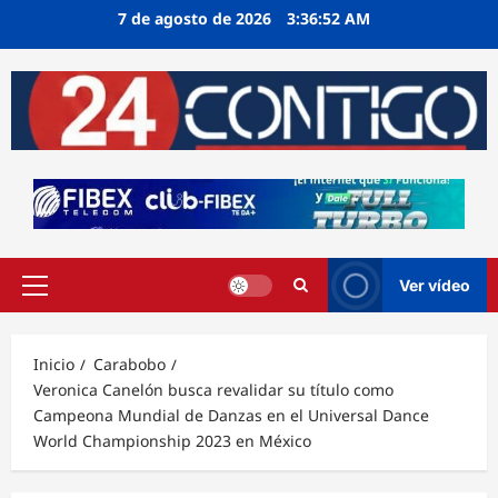
Ir
7 de agosto de 2026
3:36:52 AM
al
contenido
Ver vídeo
Menú
principal
Inicio
Carabobo
Veronica Canelón busca revalidar su título como
Campeona Mundial de Danzas en el Universal Dance
World Championship 2023 en México