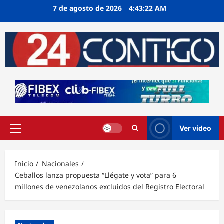
Ir
7 de agosto de 2026
4:43:23 AM
al
contenido
Ver vídeo
Menú
principal
Inicio
Nacionales
Ceballos lanza propuesta “Llégate y vota” para 6
millones de venezolanos excluidos del Registro Electoral