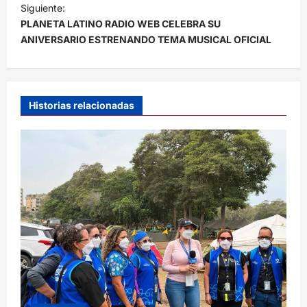
e
Siguiente:
PLANETA LATINO RADIO WEB CELEBRA SU
g
ANIVERSARIO ESTRENANDO TEMA MUSICAL OFICIAL
a
c
i
Historias relacionadas
ó
n
d
e
e
n
t
r
a
d