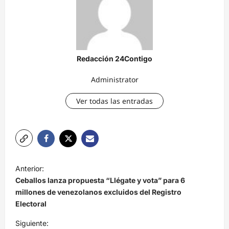
Redacción 24Contigo
Administrator
Ver todas las entradas
N
Anterior:
a
Ceballos lanza propuesta “Llégate y vota” para 6
v
millones de venezolanos excluidos del Registro
Electoral
e
Siguiente:
g