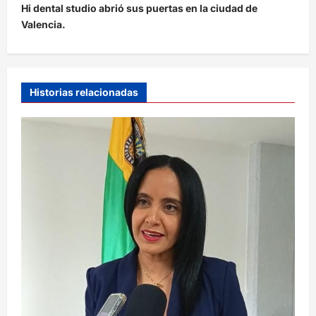
Hi dental studio abrió sus puertas en la ciudad de
a
Valencia.
c
i
ó
Historias relacionadas
n
d
e
e
n
t
r
a
d
a