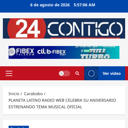
Ir
6 de agosto de 2026
5:57:07 AM
al
contenido
Ver vídeo
Menú
principal
Inicio
Carabobo
PLANETA LATINO RADIO WEB CELEBRA SU ANIVERSARIO
ESTRENANDO TEMA MUSICAL OFICIAL