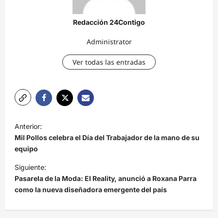
Redacción 24Contigo
Administrator
Ver todas las entradas
N
Anterior:
a
Mil Pollos celebra el Día del Trabajador de la mano de su
v
equipo
e
Siguiente:
Pasarela de la Moda: El Reality, anunció a Roxana Parra
g
como la nueva diseñadora emergente del país
a
c