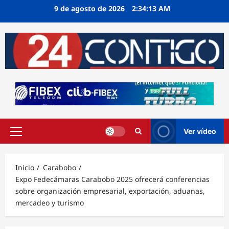
Ir
9 de agosto de 2026
2:34:13 AM
al
contenido
Ver vídeo
Menú
principal
Inicio
Carabobo
Expo Fedecámaras Carabobo 2025 ofrecerá conferencias
sobre organización empresarial, exportación, aduanas,
mercadeo y turismo